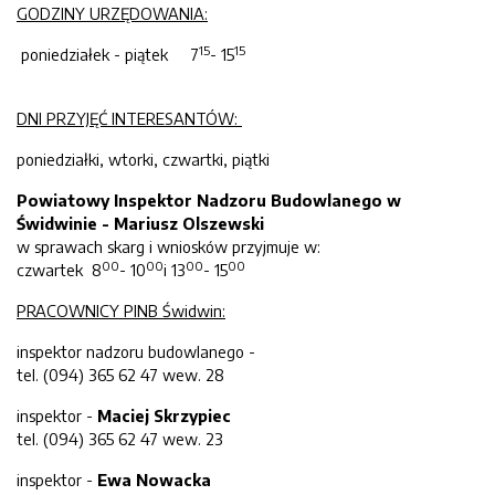
GODZINY URZĘDOWANIA:
15
15
poniedziałek - piątek 7
- 15
DNI PRZYJĘĆ INTERESANTÓW:
poniedziałki, wtorki, czwartki, piątki
Powiatowy Inspektor Nadzoru Budowlanego w
Świdwinie - Mariusz Olszewski
w sprawach skarg i wniosków przyjmuje w:
00
00
00
00
czwartek 8
- 10
i 13
- 15
PRACOWNICY PINB Świdwin:
inspektor nadzoru budowlanego -
tel. (094) 365 62 47 wew. 28
inspektor -
Maciej Skrzypiec
tel. (094) 365 62 47 wew. 23
inspektor -
Ewa Nowacka