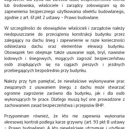
lub środowiska, właściciele i zarządcy zobowiązani są do
zapewnienia bezpiecznego użytkowania obiektu budowlanego,
zgodnie z art. 61 pkt 2 ustawy − Prawo budowlane.
W szczególności do obowiązków właścicieli i zarządców należy
niedopuszczanie do przeciążenia konstrukcji budynku przez
zalegający na dachu śnieg i zapewnienie w razie konieczności
odśnieżania dachu oraz elementów elewacji budynku.
Obowiązek ten obejmuje także usuwanie sopli, brył, nawisów
lodowych i śniegowych, mogących zagrozić bezpieczeństwu
osób znajdujących się na ciągach pieszych i jezdnych
przebiegających bezpośrednio przy budynku.
Należy przy tym pamiętać, że niewłaściwe wykonywanie prac
związanych z usuwaniem śniegu z dachu może stwarzać
ogromne zagrożenie zarówno dla budynku, jak i dla osób
wykonujących te prace. Dlatego muszą być one prowadzone z
zachowaniem zasad bezpieczeństwa i przepisów BHP.
Przypominam również, że kto nie zapewnia wykonania
okresowej kontroli podlega karze grzywny (art. 93 pkt 8 ustawy
− Prawo budowlane). A kto niewłaściwie utrzymuje i użytkuje