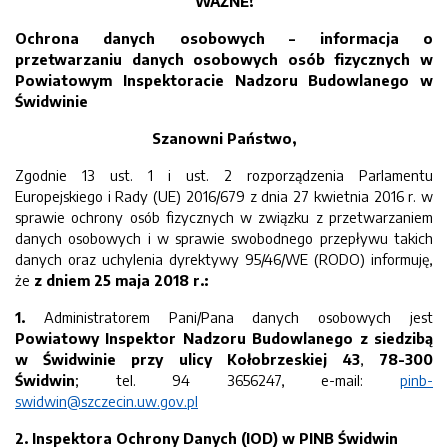
WAŻNE!
Ochrona danych osobowych – informacja o
przetwarzaniu danych osobowych osób fizycznych w
Powiatowym Inspektoracie Nadzoru Budowlanego w
Świdwinie
Szanowni Państwo,
Zgodnie 13 ust. 1 i ust. 2 rozporządzenia Parlamentu
Europejskiego i Rady (UE) 2016/679 z dnia 27 kwietnia 2016 r. w
sprawie ochrony osób fizycznych w związku z przetwarzaniem
danych osobowych i w sprawie swobodnego przepływu takich
danych oraz uchylenia dyrektywy 95/46/WE (RODO) informuję,
że
z dniem 25 maja 2018 r.:
1.
Administratorem Pani/Pana danych osobowych jest
Powiatowy Inspektor Nadzoru Budowlanego
z siedzibą
w Świdwinie przy ulicy Kołobrzeskiej 43
,
78-300
Świdwin
; tel. 94 3656247, e-mail:
pinb-
swidwin@szczecin.uw.gov.pl
2.
Inspektora Ochrony Danych (IOD) w PINB
Świdwin